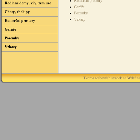
Komerční prostory
Rodinné domy‚ vily‚ zem.use
Garáže
Chaty‚ chalupy
Pozemky
Vzkazy
Komerční prostory
Garáže
Pozemky
Vzkazy
Tvorba webových stránek na
WebSna