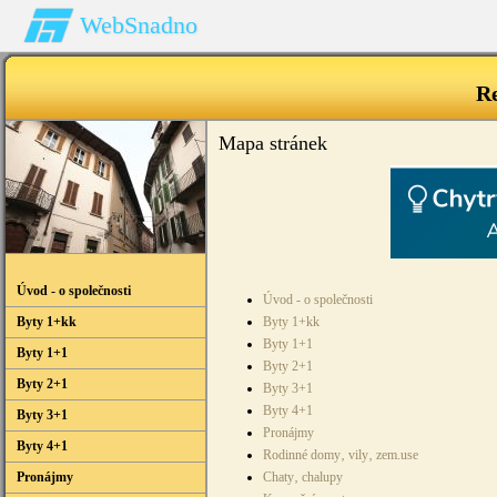
WebSnadno
R
Mapa stránek
Úvod - o společnosti
Úvod - o společnosti
Byty 1+kk
Byty 1+kk
Byty 1+1
Byty 1+1
Byty 2+1
Byty 2+1
Byty 3+1
Byty 4+1
Byty 3+1
Pronájmy
Byty 4+1
Rodinné domy‚ vily‚ zem.use
Pronájmy
Chaty‚ chalupy